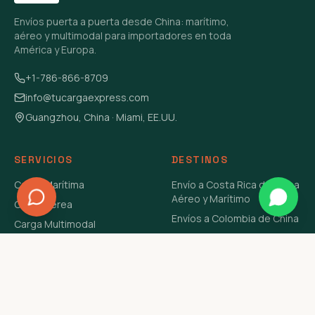
Envíos puerta a puerta desde China: marítimo,
aéreo y multimodal para importadores en toda
América y Europa.
+1-786-866-8709
info@tucargaexpress.com
Guangzhou, China · Miami, EE.UU.
SERVICIOS
DESTINOS
Carga Marítima
Envío a Costa Rica de China
Aéreo y Marítimo
Carga Aérea
Envíos a Colombia de China
Carga Multimodal
Envíos de Carga a
Carga Consolidada LCL
Venezuela de China Aéreo y
Carga Peligrosa
Marítimo
Envío de Contenedores
USA Aéreo y Marítimo
Envío a Guatemala de China