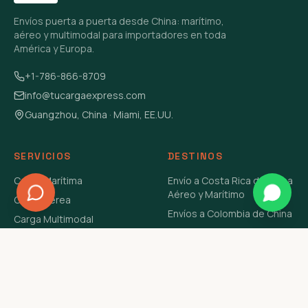
Envíos puerta a puerta desde China: marítimo,
aéreo y multimodal para importadores en toda
América y Europa.
+1-786-866-8709
info@tucargaexpress.com
Guangzhou, China · Miami, EE.UU.
SERVICIOS
DESTINOS
Carga Marítima
Envío a Costa Rica de China
Aéreo y Marítimo
Carga Aérea
Envíos a Colombia de China
Carga Multimodal
Envíos de Carga a
Carga Consolidada LCL
Venezuela de China Aéreo y
Carga Peligrosa
Marítimo
Envío de Contenedores
USA Aéreo y Marítimo
Envío a Guatemala de China