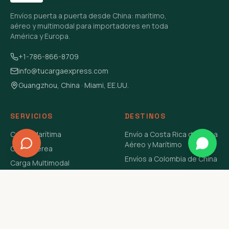
Envíos puerta a puerta desde China: marítimo,
aéreo y multimodal para importadores en toda
América y Europa.
+1-786-866-8709
info@tucargaexpress.com
Guangzhou, China · Miami, EE.UU.
SERVICIOS
DESTINOS
Carga Marítima
Envío a Costa Rica de China
Aéreo y Marítimo
Carga Aérea
Envíos a Colombia de China
Carga Multimodal
Envíos de Carga a
Carga Consolidada LCL
Venezuela de China Aéreo y
Carga Peligrosa
Marítimo
Envío de Contenedores
USA Aéreo y Marítimo
Envío a Guatemala de China