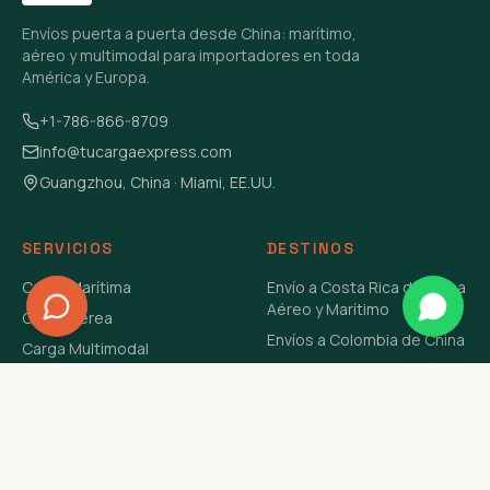
Envíos puerta a puerta desde China: marítimo,
aéreo y multimodal para importadores en toda
América y Europa.
+1-786-866-8709
info@tucargaexpress.com
Guangzhou, China · Miami, EE.UU.
SERVICIOS
DESTINOS
Carga Marítima
Envío a Costa Rica de China
Aéreo y Marítimo
Carga Aérea
Envíos a Colombia de China
Carga Multimodal
Envíos de Carga a
Carga Consolidada LCL
Venezuela de China Aéreo y
Carga Peligrosa
Marítimo
Envío de Contenedores
USA Aéreo y Marítimo
Envío a Guatemala de China