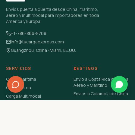
Envíos puerta a puerta desde China: marítimo,
aéreo y multimodal para importadores en toda
América y Europa.
+1-786-866-8709
info@tucargaexpress.com
Guangzhou, China · Miami, EE.UU.
SERVICIOS
DESTINOS
Carga Marítima
Envío a Costa Rica de China
Aéreo y Marítimo
Carga Aérea
Envíos a Colombia de China
Carga Multimodal
Envíos de Carga a
Carga Consolidada LCL
Venezuela de China Aéreo y
Carga Peligrosa
Marítimo
Envío de Contenedores
USA Aéreo y Marítimo
Envío a Guatemala de China