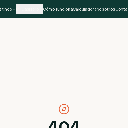
stinos
Mi Casillero
Cómo funciona
Calculadora
Nosotros
Conta
404