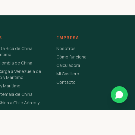
S
EMPRESA
sta Rica de China
Nosotros
rítimo
Cómo funciona
olombia de China
Calculadora
Carga a Venezuela de
Mi Casillero
o y Marítimo
Contacto
y Marítimo
atemala de China
hina a Chile Aéreo y