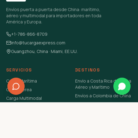
Envíos puerta a puerta desde China: marítimo,
aéreo y multimodal para importadores en toda
América y Europa.
+1-786-866-8709
info@tucargaexpress.com
Guangzhou, China · Miami, EE.UU.
SERVICIOS
DESTINOS
Carga Marítima
Envío a Costa Rica de China
Aéreo y Marítimo
Carga Aérea
Envíos a Colombia de China
Carga Multimodal
Envíos de Carga a
Carga Consolidada LCL
Venezuela de China Aéreo y
Carga Peligrosa
Marítimo
Envío de Contenedores
USA Aéreo y Marítimo
Envío a Guatemala de China