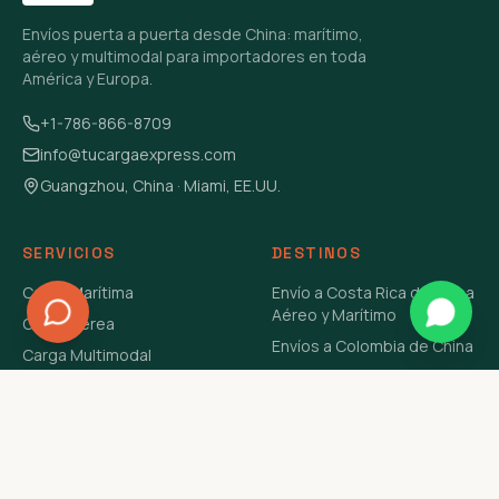
Envíos puerta a puerta desde China: marítimo,
aéreo y multimodal para importadores en toda
América y Europa.
+1-786-866-8709
info@tucargaexpress.com
Guangzhou, China · Miami, EE.UU.
SERVICIOS
DESTINOS
Carga Marítima
Envío a Costa Rica de China
Aéreo y Marítimo
Carga Aérea
Envíos a Colombia de China
Carga Multimodal
Envíos de Carga a
Carga Consolidada LCL
Venezuela de China Aéreo y
Carga Peligrosa
Marítimo
Envío de Contenedores
USA Aéreo y Marítimo
Envío a Guatemala de China