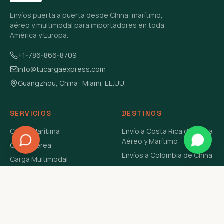
Envíos puerta a puerta desde China: marítimo,
aéreo y multimodal para importadores en toda
América y Europa.
+1-786-866-8709
info@tucargaexpress.com
Guangzhou, China · Miami, EE.UU.
SERVICIOS
DESTINOS
Carga Marítima
Envío a Costa Rica de China
Aéreo y Marítimo
Carga Aérea
Envíos a Colombia de China
Carga Multimodal
Envíos de Carga a
Carga Consolidada LCL
Venezuela de China Aéreo y
Carga Peligrosa
Marítimo
Envío de Contenedores
USA Aéreo y Marítimo
Envío a Guatemala de China