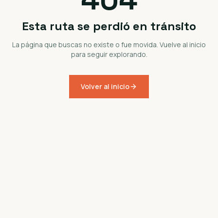
Esta ruta se perdió en tránsito
La página que buscas no existe o fue movida. Vuelve al inicio
para seguir explorando.
Volver al inicio