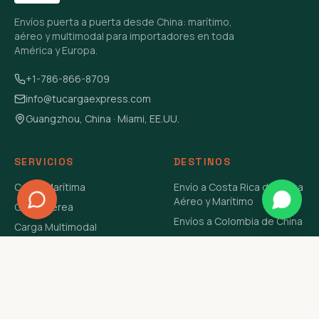
Envíos puerta a puerta desde China: marítimo,
aéreo y multimodal para importadores en toda
América y Europa.
+1-786-866-8709
info@tucargaexpress.com
Guangzhou, China · Miami, EE.UU.
SERVICIOS
DESTINOS
Carga Marítima
Envío a Costa Rica de China
Aéreo y Marítimo
Carga Aérea
Envíos a Colombia de China
Carga Multimodal
Envíos de Carga a
Carga Consolidada LCL
Venezuela de China Aéreo y
Carga Peligrosa
Marítimo
Envío de Contenedores
USA Aéreo y Marítimo
Envío a Guatemala de China