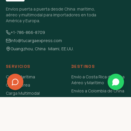
Envíos puerta a puerta desde China: marítimo,
aéreo y multimodal para importadores en toda
América y Europa.
+1-786-866-8709
info@tucargaexpress.com
Guangzhou, China · Miami, EE.UU.
SERVICIOS
DESTINOS
Carga Marítima
Envío a Costa Rica de China
Aéreo y Marítimo
Carga Aérea
Envíos a Colombia de China
Carga Multimodal
Envíos de Carga a
Carga Consolidada LCL
Venezuela de China Aéreo y
Carga Peligrosa
Marítimo
Envío de Contenedores
USA Aéreo y Marítimo
Envío a Guatemala de China