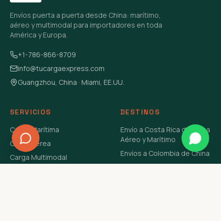
Envíos puerta a puerta desde China: marítimo,
aéreo y multimodal para importadores en toda
América y Europa.
+1-786-866-8709
info@tucargaexpress.com
Guangzhou, China · Miami, EE.UU.
SERVICIOS
DESTINOS
Carga Marítima
Envío a Costa Rica de China
Aéreo y Marítimo
Carga Aérea
Envíos a Colombia de China
Carga Multimodal
Envíos de Carga a
Carga Consolidada LCL
Venezuela de China Aéreo y
Carga Peligrosa
Marítimo
Envío de Contenedores
USA Aéreo y Marítimo
Envío a Guatemala de China