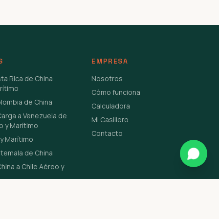
S
EMPRESA
sta Rica de China
Nosotros
rítimo
Cómo funciona
olombia de China
Calculadora
Carga a Venezuela de
Mi Casillero
o y Marítimo
Contacto
y Marítimo
atemala de China
hina a Chile Aéreo y