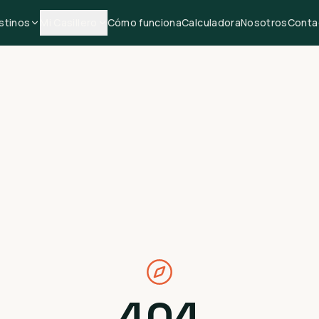
stinos
Mi Casillero
Cómo funciona
Calculadora
Nosotros
Conta
404