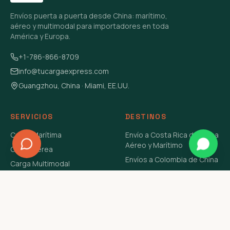
Envíos puerta a puerta desde China: marítimo,
aéreo y multimodal para importadores en toda
América y Europa.
+1-786-866-8709
info@tucargaexpress.com
Guangzhou, China · Miami, EE.UU.
SERVICIOS
DESTINOS
Carga Marítima
Envío a Costa Rica de China
Aéreo y Marítimo
Carga Aérea
Envíos a Colombia de China
Carga Multimodal
Envíos de Carga a
Carga Consolidada LCL
Venezuela de China Aéreo y
Carga Peligrosa
Marítimo
Envío de Contenedores
USA Aéreo y Marítimo
Envío a Guatemala de China