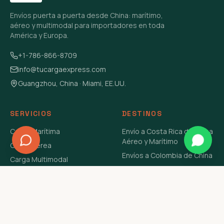
Envíos puerta a puerta desde China: marítimo,
aéreo y multimodal para importadores en toda
América y Europa.
+1-786-866-8709
info@tucargaexpress.com
Guangzhou, China · Miami, EE.UU.
SERVICIOS
DESTINOS
Carga Marítima
Envío a Costa Rica de China
Aéreo y Marítimo
Carga Aérea
Envíos a Colombia de China
Carga Multimodal
Envíos de Carga a
Carga Consolidada LCL
Venezuela de China Aéreo y
Carga Peligrosa
Marítimo
Envío de Contenedores
USA Aéreo y Marítimo
Envío a Guatemala de China