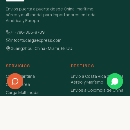
Envíos puerta a puerta desde China: marítimo,
aéreo y multimodal para importadores en toda
América y Europa.
+1-786-866-8709
info@tucargaexpress.com
Guangzhou, China · Miami, EE.UU.
SERVICIOS
DESTINOS
Carga Marítima
Envío a Costa Rica de China
Aéreo y Marítimo
Carga Aérea
Envíos a Colombia de China
Carga Multimodal
Envíos de Carga a
Carga Consolidada LCL
Venezuela de China Aéreo y
Carga Peligrosa
Marítimo
Envío de Contenedores
USA Aéreo y Marítimo
Envío a Guatemala de China