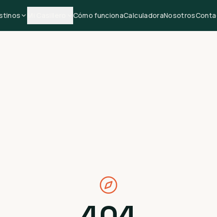
stinos
Mi Casillero
Cómo funciona
Calculadora
Nosotros
Conta
404