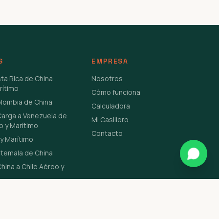
S
EMPRESA
sta Rica de China
Nosotros
rítimo
Cómo funciona
olombia de China
Calculadora
Carga a Venezuela de
Mi Casillero
o y Marítimo
Contacto
y Marítimo
atemala de China
hina a Chile Aéreo y