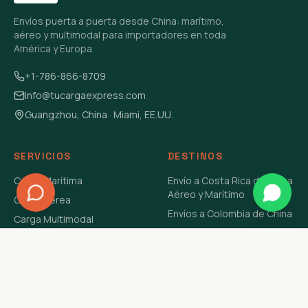
Envíos puerta a puerta desde China: marítimo,
aéreo y multimodal para importadores en toda
América y Europa.
+1-786-866-8709
info@tucargaexpress.com
Guangzhou, China · Miami, EE.UU.
SERVICIOS
DESTINOS
Carga Marítima
Envío a Costa Rica de China
Aéreo y Marítimo
Carga Aérea
Envíos a Colombia de China
Carga Multimodal
Envíos de Carga a
Carga Consolidada LCL
Venezuela de China Aéreo y
Carga Peligrosa
Marítimo
Envío de Contenedores
USA Aéreo y Marítimo
Envío a Guatemala de China