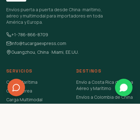
Envíos puerta a puerta desde China: marítimo,
aéreo y multimodal para importadores en toda
América y Europa.
+1-786-866-8709
info@tucargaexpress.com
Guangzhou, China · Miami, EE.UU.
SERVICIOS
DESTINOS
Carga Marítima
Envío a Costa Rica de China
Aéreo y Marítimo
Carga Aérea
Envíos a Colombia de China
Carga Multimodal
Envíos de Carga a
Carga Consolidada LCL
Venezuela de China Aéreo y
Carga Peligrosa
Marítimo
Envío de Contenedores
USA Aéreo y Marítimo
Envío a Guatemala de China