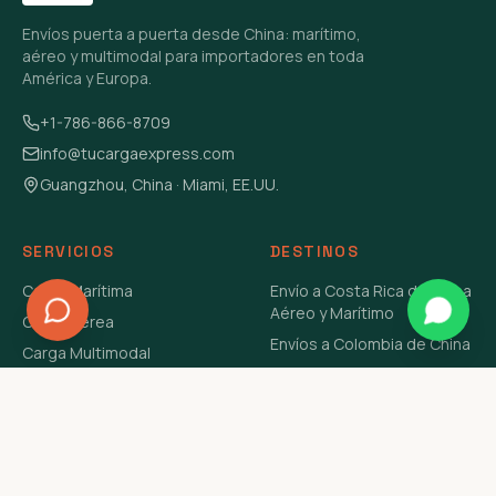
Envíos puerta a puerta desde China: marítimo,
aéreo y multimodal para importadores en toda
América y Europa.
+1-786-866-8709
info@tucargaexpress.com
Guangzhou, China · Miami, EE.UU.
SERVICIOS
DESTINOS
Carga Marítima
Envío a Costa Rica de China
Aéreo y Marítimo
Carga Aérea
Envíos a Colombia de China
Carga Multimodal
Envíos de Carga a
Carga Consolidada LCL
Venezuela de China Aéreo y
Carga Peligrosa
Marítimo
Envío de Contenedores
USA Aéreo y Marítimo
Envío a Guatemala de China