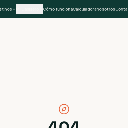
stinos
Mi Casillero
Cómo funciona
Calculadora
Nosotros
Conta
404