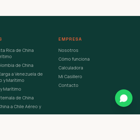
S
EMPRESA
sta Rica de China
Nosotros
rítimo
Cómo funciona
olombia de China
Calculadora
Carga a Venezuela de
Mi Casillero
o y Marítimo
Contacto
y Marítimo
atemala de China
hina a Chile Aéreo y