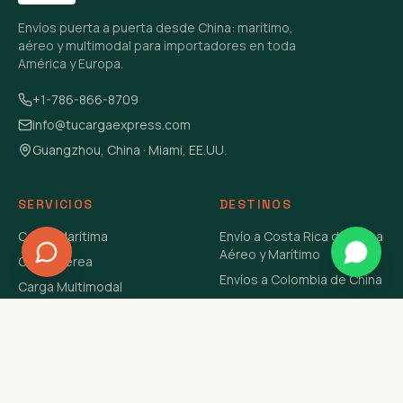
Envíos puerta a puerta desde China: marítimo,
aéreo y multimodal para importadores en toda
América y Europa.
+1-786-866-8709
info@tucargaexpress.com
Guangzhou, China · Miami, EE.UU.
SERVICIOS
DESTINOS
Carga Marítima
Envío a Costa Rica de China
Aéreo y Marítimo
Carga Aérea
Envíos a Colombia de China
Carga Multimodal
Envíos de Carga a
Carga Consolidada LCL
Venezuela de China Aéreo y
Carga Peligrosa
Marítimo
Envío de Contenedores
USA Aéreo y Marítimo
Envío a Guatemala de China