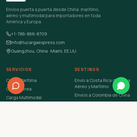
Envíos puerta a puerta desde China: marítimo,
aéreo y multimodal para importadores en toda
América y Europa.
+1-786-866-8709
info@tucargaexpress.com
Guangzhou, China · Miami, EE.UU.
SERVICIOS
DESTINOS
Carga Marítima
Envío a Costa Rica de China
Aéreo y Marítimo
Carga Aérea
Envíos a Colombia de China
Carga Multimodal
Envíos de Carga a
Carga Consolidada LCL
Venezuela de China Aéreo y
Carga Peligrosa
Marítimo
Envío de Contenedores
USA Aéreo y Marítimo
Envío a Guatemala de China