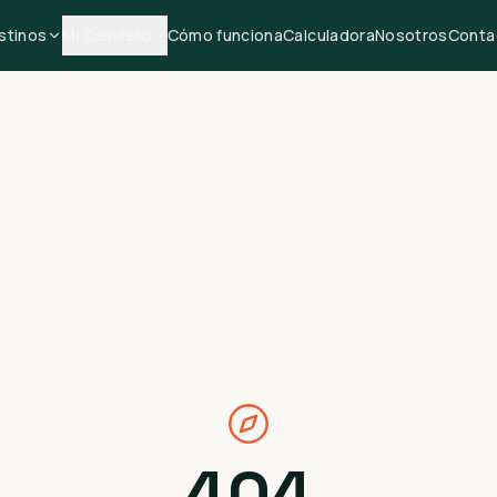
stinos
Mi Casillero
Cómo funciona
Calculadora
Nosotros
Conta
404