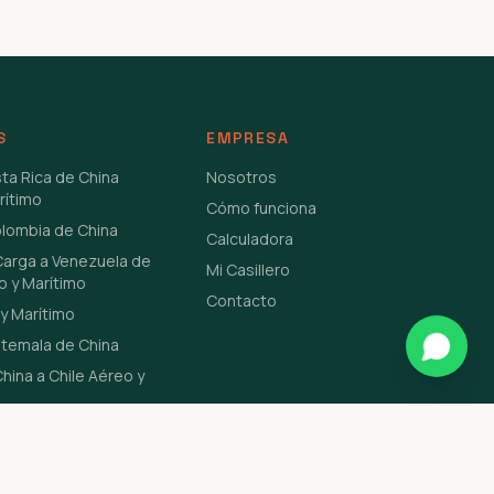
S
EMPRESA
sta Rica de China
Nosotros
rítimo
Cómo funciona
olombia de China
Calculadora
Carga a Venezuela de
Mi Casillero
o y Marítimo
Contacto
y Marítimo
atemala de China
hina a Chile Aéreo y