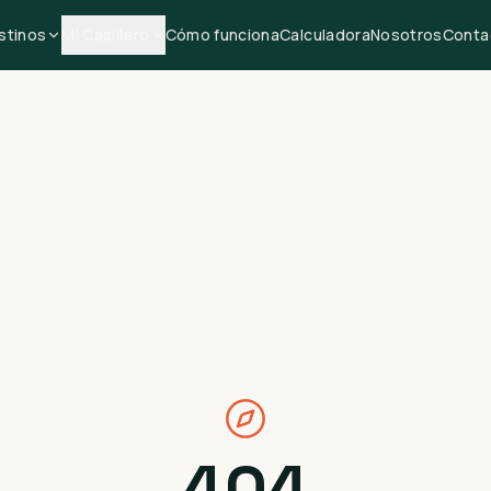
stinos
Mi Casillero
Cómo funciona
Calculadora
Nosotros
Conta
404