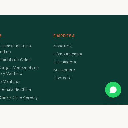
S
EMPRESA
sta Rica de China
Nosotros
rítimo
Cómo funciona
olombia de China
Calculadora
Carga a Venezuela de
Mi Casillero
o y Marítimo
Contacto
y Marítimo
atemala de China
hina a Chile Aéreo y