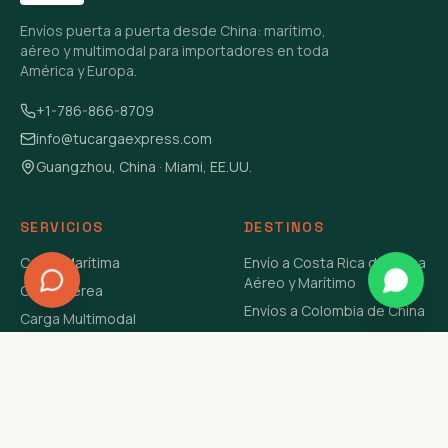
Envíos puerta a puerta desde China: marítimo,
aéreo y multimodal para importadores en toda
América y Europa.
+1-786-866-8709
info@tucargaexpress.com
Guangzhou, China · Miami, EE.UU.
SERVICIOS
DESTINOS
Carga Marítima
Envío a Costa Rica de China
Aéreo y Marítimo
Carga Aérea
Envíos a Colombia de China
Carga Multimodal
Envíos de Carga a
Carga Consolidada LCL
Venezuela de China Aéreo y
Carga Peligrosa
Marítimo
Envío de Contenedores
USA Aéreo y Marítimo
Envío a Guatemala de China