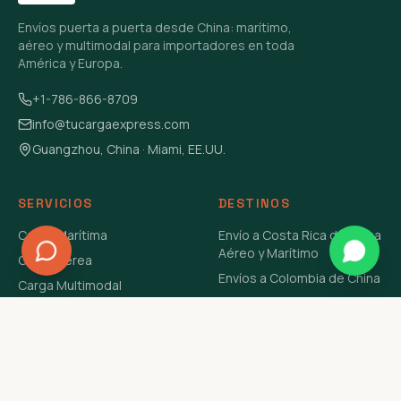
Envíos puerta a puerta desde China: marítimo,
aéreo y multimodal para importadores en toda
América y Europa.
+1-786-866-8709
info@tucargaexpress.com
Guangzhou, China · Miami, EE.UU.
SERVICIOS
DESTINOS
Carga Marítima
Envío a Costa Rica de China
Aéreo y Marítimo
Carga Aérea
Envíos a Colombia de China
Carga Multimodal
Envíos de Carga a
Carga Consolidada LCL
Venezuela de China Aéreo y
Carga Peligrosa
Marítimo
Envío de Contenedores
USA Aéreo y Marítimo
Envío a Guatemala de China