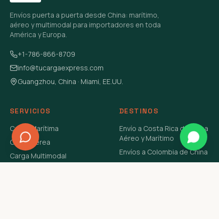
Envíos puerta a puerta desde China: marítimo,
aéreo y multimodal para importadores en toda
América y Europa.
+1-786-866-8709
info@tucargaexpress.com
Guangzhou, China · Miami, EE.UU.
SERVICIOS
DESTINOS
Carga Marítima
Envío a Costa Rica de China
Aéreo y Marítimo
Carga Aérea
Envíos a Colombia de China
Carga Multimodal
Envíos de Carga a
Carga Consolidada LCL
Venezuela de China Aéreo y
Carga Peligrosa
Marítimo
Envío de Contenedores
USA Aéreo y Marítimo
Envío a Guatemala de China