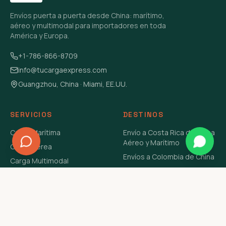
Envíos puerta a puerta desde China: marítimo,
aéreo y multimodal para importadores en toda
América y Europa.
+1-786-866-8709
info@tucargaexpress.com
Guangzhou, China · Miami, EE.UU.
SERVICIOS
DESTINOS
Carga Marítima
Envío a Costa Rica de China
Aéreo y Marítimo
Carga Aérea
Envíos a Colombia de China
Carga Multimodal
Envíos de Carga a
Carga Consolidada LCL
Venezuela de China Aéreo y
Carga Peligrosa
Marítimo
Envío de Contenedores
USA Aéreo y Marítimo
Envío a Guatemala de China