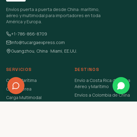
Envíos puerta a puerta desde China: marítimo,
aéreo y multimodal para importadores en toda
América y Europa.
+1-786-866-8709
info@tucargaexpress.com
Guangzhou, China · Miami, EE.UU.
SERVICIOS
DESTINOS
Carga Marítima
Envío a Costa Rica de China
Aéreo y Marítimo
Carga Aérea
Envíos a Colombia de China
Carga Multimodal
Envíos de Carga a
Carga Consolidada LCL
Venezuela de China Aéreo y
Carga Peligrosa
Marítimo
Envío de Contenedores
USA Aéreo y Marítimo
Envío a Guatemala de China