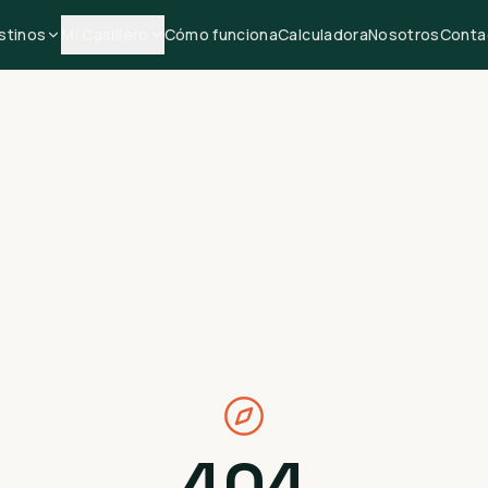
stinos
Mi Casillero
Cómo funciona
Calculadora
Nosotros
Conta
404