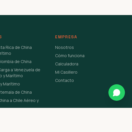
S
EMPRESA
sta Rica de China
Nosotros
rítimo
Cómo funciona
olombia de China
Calculadora
Carga a Venezuela de
Mi Casillero
o y Marítimo
Contacto
y Marítimo
atemala de China
hina a Chile Aéreo y