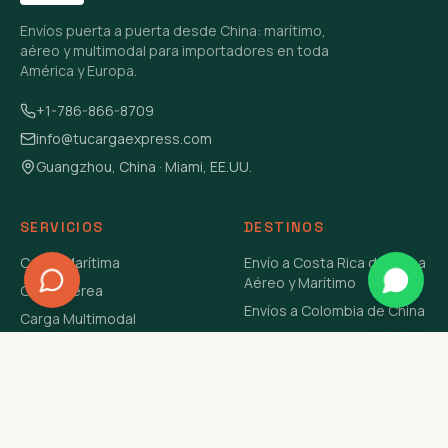
Envíos puerta a puerta desde China: marítimo,
aéreo y multimodal para importadores en toda
América y Europa.
+1-786-866-8709
info@tucargaexpress.com
Guangzhou, China · Miami, EE.UU.
SERVICIOS
DESTINOS
Carga Marítima
Envío a Costa Rica de China
Aéreo y Marítimo
Carga Aérea
Envíos a Colombia de China
Carga Multimodal
Envíos de Carga a
Carga Consolidada LCL
Venezuela de China Aéreo y
Carga Peligrosa
Marítimo
Envío de Contenedores
USA Aéreo y Marítimo
Envío a Guatemala de China