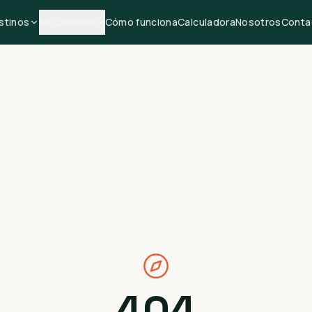
stinos
Mi Casillero
Cómo funciona
Calculadora
Nosotros
Conta
404