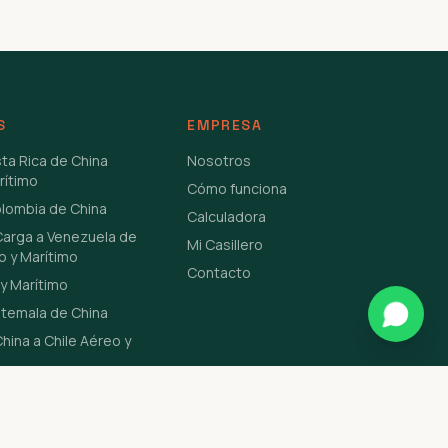
S
EMPRESA
sta Rica de China
Nosotros
rítimo
Cómo funciona
olombia de China
Calculadora
Carga a Venezuela de
Mi Casillero
o y Marítimo
Contacto
y Marítimo
atemala de China
hina a Chile Aéreo y