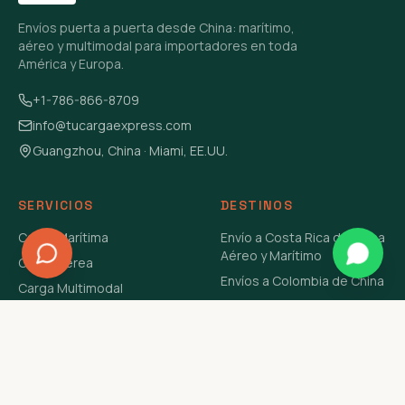
Envíos puerta a puerta desde China: marítimo,
aéreo y multimodal para importadores en toda
América y Europa.
+1-786-866-8709
info@tucargaexpress.com
Guangzhou, China · Miami, EE.UU.
SERVICIOS
DESTINOS
Carga Marítima
Envío a Costa Rica de China
Aéreo y Marítimo
Carga Aérea
Envíos a Colombia de China
Carga Multimodal
Envíos de Carga a
Carga Consolidada LCL
Venezuela de China Aéreo y
Carga Peligrosa
Marítimo
Envío de Contenedores
USA Aéreo y Marítimo
Envío a Guatemala de China