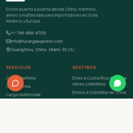
Envíos puerta a puerta desde China: marítimo,
aéreo y multimodal para importadores en toda
América y Europa.
+1-786-866-8709
info@tucargaexpress.com
Guangzhou, China · Miami, EE.UU.
SERVICIOS
DESTINOS
Carga Marítima
Envío a Costa Rica de China
Aéreo y Marítimo
Carga Aérea
Envíos a Colombia de China
Carga Multimodal
Envíos de Carga a
Carga Consolidada LCL
Venezuela de China Aéreo y
Carga Peligrosa
Marítimo
Envío de Contenedores
USA Aéreo y Marítimo
Envío a Guatemala de China