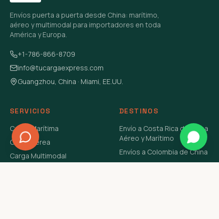
Envíos puerta a puerta desde China: marítimo,
aéreo y multimodal para importadores en toda
América y Europa.
+1-786-866-8709
info@tucargaexpress.com
Guangzhou, China · Miami, EE.UU.
SERVICIOS
DESTINOS
Carga Marítima
Envío a Costa Rica de China
Aéreo y Marítimo
Carga Aérea
Envíos a Colombia de China
Carga Multimodal
Envíos de Carga a
Carga Consolidada LCL
Venezuela de China Aéreo y
Carga Peligrosa
Marítimo
Envío de Contenedores
USA Aéreo y Marítimo
Envío a Guatemala de China