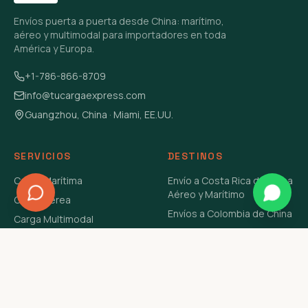
Envíos puerta a puerta desde China: marítimo,
aéreo y multimodal para importadores en toda
América y Europa.
+1-786-866-8709
info@tucargaexpress.com
Guangzhou, China · Miami, EE.UU.
SERVICIOS
DESTINOS
Carga Marítima
Envío a Costa Rica de China
Aéreo y Marítimo
Carga Aérea
Envíos a Colombia de China
Carga Multimodal
Envíos de Carga a
Carga Consolidada LCL
Venezuela de China Aéreo y
Carga Peligrosa
Marítimo
Envío de Contenedores
USA Aéreo y Marítimo
Envío a Guatemala de China