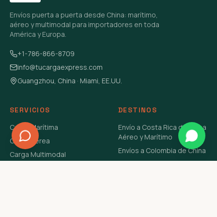
Envíos puerta a puerta desde China: marítimo,
aéreo y multimodal para importadores en toda
América y Europa.
+1-786-866-8709
info@tucargaexpress.com
Guangzhou, China · Miami, EE.UU.
SERVICIOS
DESTINOS
Carga Marítima
Envío a Costa Rica de China
Aéreo y Marítimo
Carga Aérea
Envíos a Colombia de China
Carga Multimodal
Envíos de Carga a
Carga Consolidada LCL
Venezuela de China Aéreo y
Carga Peligrosa
Marítimo
Envío de Contenedores
USA Aéreo y Marítimo
Envío a Guatemala de China