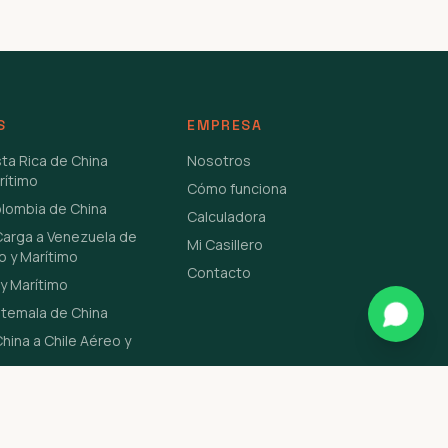
S
EMPRESA
sta Rica de China
Nosotros
rítimo
Cómo funciona
olombia de China
Calculadora
Carga a Venezuela de
Mi Casillero
o y Marítimo
Contacto
y Marítimo
atemala de China
hina a Chile Aéreo y