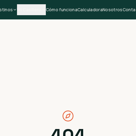
stinos
Mi Casillero
Cómo funciona
Calculadora
Nosotros
Conta
404