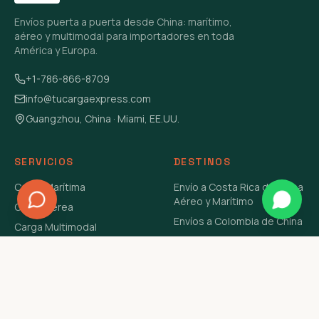
Envíos puerta a puerta desde China: marítimo,
aéreo y multimodal para importadores en toda
América y Europa.
+1-786-866-8709
info@tucargaexpress.com
Guangzhou, China · Miami, EE.UU.
SERVICIOS
DESTINOS
Carga Marítima
Envío a Costa Rica de China
Aéreo y Marítimo
Carga Aérea
Envíos a Colombia de China
Carga Multimodal
Envíos de Carga a
Carga Consolidada LCL
Venezuela de China Aéreo y
Carga Peligrosa
Marítimo
Envío de Contenedores
USA Aéreo y Marítimo
Envío a Guatemala de China