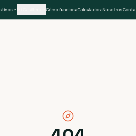
stinos
Mi Casillero
Cómo funciona
Calculadora
Nosotros
Conta
404