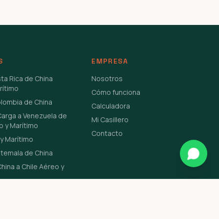
S
EMPRESA
sta Rica de China
Nosotros
rítimo
Cómo funciona
olombia de China
Calculadora
Carga a Venezuela de
Mi Casillero
o y Marítimo
Contacto
y Marítimo
atemala de China
hina a Chile Aéreo y