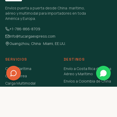
Envíos puerta a puerta desde China: marítimo,
aéreo y multimodal para importadores en toda
América y Europa.
+1-786-866-8709
info@tucargaexpress.com
Guangzhou, China · Miami, EE.UU.
SERVICIOS
DESTINOS
Carga Marítima
Envío a Costa Rica de China
Aéreo y Marítimo
Carga Aérea
Envíos a Colombia de China
Carga Multimodal
Envíos de Carga a
Carga Consolidada LCL
Venezuela de China Aéreo y
Carga Peligrosa
Marítimo
Envío de Contenedores
USA Aéreo y Marítimo
Envío a Guatemala de China