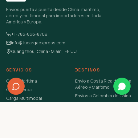
Envíos puerta a puerta desde China: marítimo,
aéreo y multimodal para importadores en toda
América y Europa.
+1-786-866-8709
info@tucargaexpress.com
Guangzhou, China · Miami, EE.UU.
SERVICIOS
DESTINOS
Carga Marítima
Envío a Costa Rica de China
Aéreo y Marítimo
Carga Aérea
Envíos a Colombia de China
Carga Multimodal
Envíos de Carga a
Carga Consolidada LCL
Venezuela de China Aéreo y
Carga Peligrosa
Marítimo
Envío de Contenedores
USA Aéreo y Marítimo
Envío a Guatemala de China