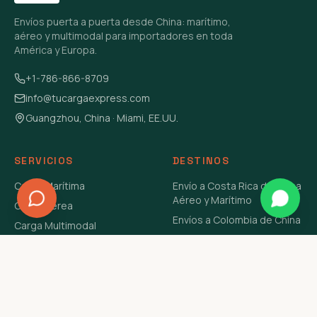
Envíos puerta a puerta desde China: marítimo,
aéreo y multimodal para importadores en toda
América y Europa.
+1-786-866-8709
info@tucargaexpress.com
Guangzhou, China · Miami, EE.UU.
SERVICIOS
DESTINOS
Carga Marítima
Envío a Costa Rica de China
Aéreo y Marítimo
Carga Aérea
Envíos a Colombia de China
Carga Multimodal
Envíos de Carga a
Carga Consolidada LCL
Venezuela de China Aéreo y
Carga Peligrosa
Marítimo
Envío de Contenedores
USA Aéreo y Marítimo
Envío a Guatemala de China