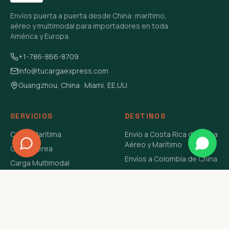
Envíos puerta a puerta desde China: marítimo,
aéreo y multimodal para importadores en toda
América y Europa.
+1-786-866-8709
info@tucargaexpress.com
Guangzhou, China · Miami, EE.UU.
SERVICIOS
DESTINOS
Carga Marítima
Envío a Costa Rica de China
Aéreo y Marítimo
Carga Aérea
Envíos a Colombia de China
Carga Multimodal
Envíos de Carga a
Carga Consolidada LCL
Venezuela de China Aéreo y
Carga Peligrosa
Marítimo
Envío de Contenedores
USA Aéreo y Marítimo
Envío a Guatemala de China