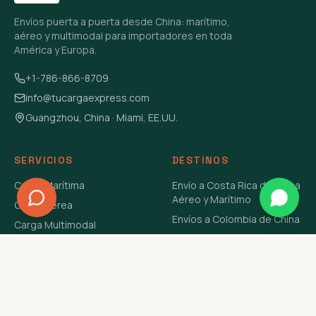
Envíos puerta a puerta desde China: marítimo,
aéreo y multimodal para importadores en toda
América y Europa.
+1-786-866-8709
info@tucargaexpress.com
Guangzhou, China · Miami, EE.UU.
SERVICIOS
DESTINOS
Carga Marítima
Envío a Costa Rica de China
Aéreo y Marítimo
Carga Aérea
Envíos a Colombia de China
Carga Multimodal
Envíos de Carga a
Carga Consolidada LCL
Venezuela de China Aéreo y
Carga Peligrosa
Marítimo
Envío de Contenedores
USA Aéreo y Marítimo
Envío a Guatemala de China