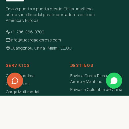
Envíos puerta a puerta desde China: marítimo,
aéreo y multimodal para importadores en toda
América y Europa.
+1-786-866-8709
info@tucargaexpress.com
Guangzhou, China · Miami, EE.UU.
SERVICIOS
DESTINOS
Carga Marítima
Envío a Costa Rica de China
Aéreo y Marítimo
Carga Aérea
Envíos a Colombia de China
Carga Multimodal
Envíos de Carga a
Carga Consolidada LCL
Venezuela de China Aéreo y
Carga Peligrosa
Marítimo
Envío de Contenedores
USA Aéreo y Marítimo
Envío a Guatemala de China