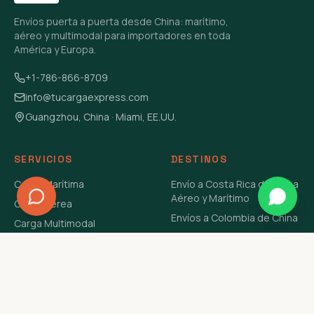
Envíos puerta a puerta desde China: marítimo,
aéreo y multimodal para importadores en toda
América y Europa.
+1-786-866-8709
info@tucargaexpress.com
Guangzhou, China · Miami, EE.UU.
SERVICIOS
DESTINOS
Carga Marítima
Envío a Costa Rica de China
Aéreo y Marítimo
Carga Aérea
Envíos a Colombia de China
Carga Multimodal
Envíos de Carga a
Carga Consolidada LCL
Venezuela de China Aéreo y
Carga Peligrosa
Marítimo
Envío de Contenedores
USA Aéreo y Marítimo
Envío a Guatemala de China