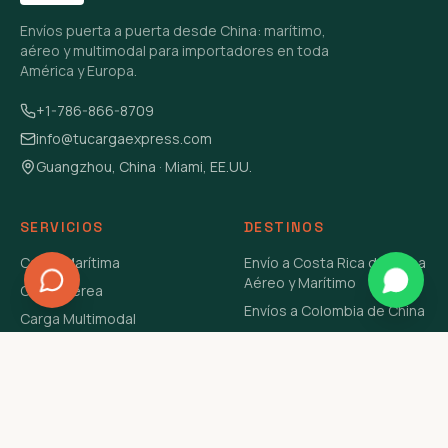
Envíos puerta a puerta desde China: marítimo,
aéreo y multimodal para importadores en toda
América y Europa.
+1-786-866-8709
info@tucargaexpress.com
Guangzhou, China · Miami, EE.UU.
SERVICIOS
DESTINOS
Carga Marítima
Envío a Costa Rica de China
Aéreo y Marítimo
Carga Aérea
Envíos a Colombia de China
Carga Multimodal
Envíos de Carga a
Carga Consolidada LCL
Venezuela de China Aéreo y
Carga Peligrosa
Marítimo
Envío de Contenedores
USA Aéreo y Marítimo
Envío a Guatemala de China